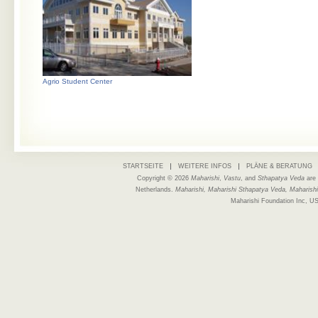
Agrio Student Center
STARTSEITE
WEITERE INFOS
PLÄNE & BERATUNG
Copyright © 2026
Maharishi
,
Vastu
, and
Sthapatya Veda
are 
Netherlands.
Maharishi, Maharishi Sthapatya Veda, Maharishi
Maharishi Foundation Inc, US