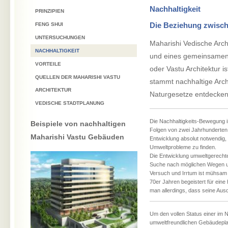
Nachhaltigkeit
PRINZIPIEN
Die Beziehung zwisch
FENG SHUI
UNTERSUCHUNGEN
Maharishi Vedische Arch
NACHHALTIGKEIT
und eines gemeinsamen 
VORTEILE
oder Vastu Architektur 
QUELLEN DER MAHARISHI VASTU
stammt nachhaltige Arc
ARCHITEKTUR
Naturgesetze entdecken
VEDISCHE STADTPLANUNG
Die Nachhaltigkeits-Bewegung is
Beispiele von nachhaltigen
Folgen von zwei Jahrhunderten 
Maharishi Vastu Gebäuden
Entwicklung absolut notwendig,
Umweltprobleme zu finden.
Die Entwicklung umweltgerechte
Suche nach möglichen Wegen un
Versuch und Irrtum ist mühsam 
70er Jahren begeistert für eine
man allerdings, dass seine Ausd
Um den vollen Status einer im N
umweltfreundlichen Gebäudeplan