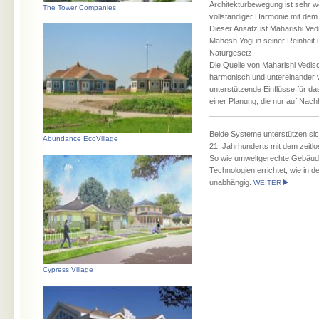
Architekturbewegung ist sehr wer
The Tower Companies
vollständiger Harmonie mit dem 
Dieser Ansatz ist Maharishi Vedi
Mahesh Yogi in seiner Reinheit 
Naturgesetz.
Die Quelle von Maharishi Vedisc
harmonisch und untereinander vo
unterstützende Einflüsse für d
einer Planung, die nur auf Nachh
Beide Systeme unterstützen si
Abundance EcoVillage
21. Jahrhunderts mit dem zeitl
So wie umweltgerechte Gebäude
Technologien errichtet, wie in
unabhängig.
WEITER
Cypress Village